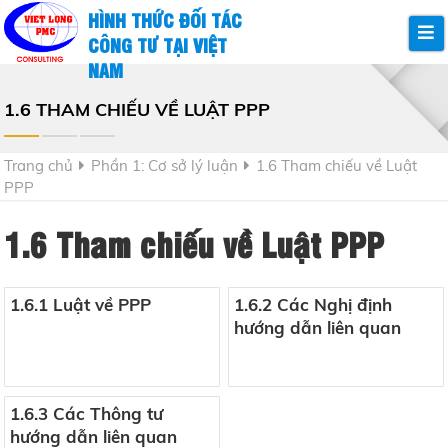
HÌNH THỨC ĐỐI TÁC
CÔNG TƯ TẠI VIỆT
NAM
1.6 THAM CHIẾU VỀ LUẬT PPP
Trang chủ
Phần 1: Cơ sở lý luận
1.6 Tham chiếu về Luật
PPP
1.6 Tham chiếu về Luật PPP
1.6.1 Luật về PPP
1.6.2 Các Nghị định
hướng dẫn liên quan
1.6.3 Các Thông tư
hướng dẫn liên quan