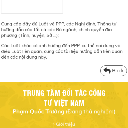
Cung cấp đầy đủ Luật về PPP, các Nghị định, Thông tư
hướng dẫn của tất cả các Bộ ngành, chính quyền địa
phương (Tỉnh, huyện, Sở …);
Các Luật khác có ảnh hưởng đến PPP, cụ thể nọi dung và
điều Luật liên quan, cúng các tài liệu hướng dẫn liên quan
đến các nội dung này.
Back
TRUNG TÂM ĐỐI TÁC CÔNG
TƯ VIỆT NAM
Phạm Quốc Trường
(Đang thử nghiệm)
Giới thiệu